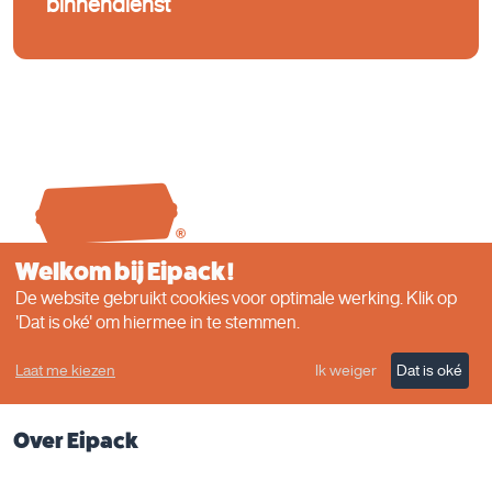
binnendienst
Welkom bij Eipack!
De website gebruikt cookies voor optimale werking. Klik op
'Dat is oké' om hiermee in te stemmen.
Quicklinks
Laat me kiezen
Ik weiger
Dat is oké
Producten
Over Eipack