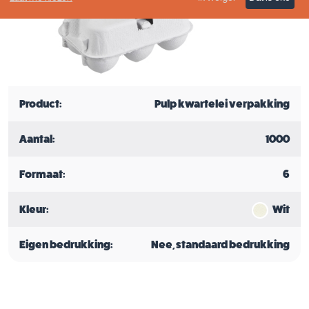
Product:
Pulp kwartelei verpakking
Aantal:
1000
Formaat:
6
Kleur:
Wit
Eigen bedrukking:
Nee, standaard bedrukking