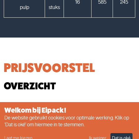
16
585
245
pulp
stuks
PRIJSVOORSTEL
OVERZICHT
Welkom bij Eipack!
De website gebruikt cookies voor optimale werking. Klik op
'Dat is oké' om hiermee in te stemmen.
Laat me kiezen
Ik weiger
Dat is oké