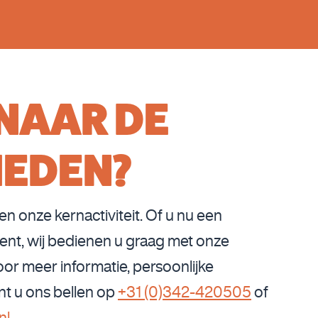
NAAR DE
HEDEN?
en onze kernactiviteit. Of u nu een
bent, wij bedienen u graag met onze
r meer informatie, persoonlijke
nt u ons bellen op
+31 (0)342-420505
of
nl
.