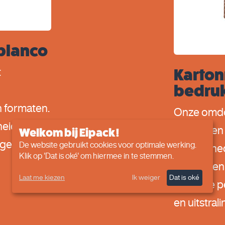
blanco
t
Karto
bedru
n formaten.
Onze omdoz
heid om de
verpakken 
Welkom bij Eipack!
igen logo
De website gebruikt cookies voor optimale werking.
hoeveelhed
Klik op 'Dat is oké' om hiermee in te stemmen.
Bovendien 
Laat me kiezen
Ik weiger
Dat is oké
dozen te p
en uitstrali